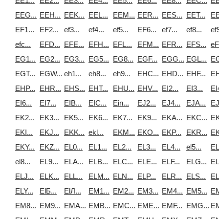
EE1...
EE2...
EE3...
EE4...
EE5...
EE6...
EE8...
EEC...
EE
EEG...
EEH...
EEK...
EEL...
EEM...
EER...
EES...
EET...
EE
EF1...
EF2...
ef3...
ef4...
ef5...
EF6...
ef7...
ef8...
ef9
efc...
EFD...
EFE...
EFH...
EFL...
EFM...
EFR...
EFS...
eF
EG1...
EG2...
EG3...
EG5...
EG8...
EGF...
EGG...
EGL...
EG
EGT...
EGW...
eh1...
eh8...
eh9...
EHC...
EHD...
EHF...
EH
EHP...
EHR...
EHS...
EHT...
EHU...
EHV...
EI2...
EI3...
EI4
EI6...
EI7...
EIB...
EIC...
Ein...
EJ2...
EJ4...
EJA...
EJ
EK2...
EK3...
EK5...
EK6...
EK7...
EK9...
EKA...
EKC...
EK
EKI...
EKJ...
EKK...
ekl...
EKM...
EKO...
EKP...
EKR...
EK
EKY...
EKZ...
EL0...
EL1...
EL2...
EL3...
EL4...
el5...
EL
el8...
EL9...
ELA...
ELB...
ELC...
ELE...
ELF...
ELG...
EL
ELJ...
ELK...
ELL...
ELM...
ELN...
ELP...
ELR...
ELS...
EL
ELY...
ElБ...
ElЛ...
EM1...
EM2...
EM3...
EM4...
EM5...
EM
EM8...
EM9...
EMA...
EMB...
EMC...
EME...
EMF...
EMG...
EM