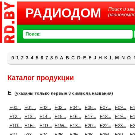
РАДИОДОМ
Поиск и зак
радиокомп
Поиск:
0
1
2
3
4
5
6
7
8
9
A
B
C
D
E
F
J
H
K
L
M
N
O
Каталог продукции
E
(указаны только первые 3 символа названия)
E00...
E01...
E02...
E03...
E04...
E05...
E07...
E09...
E1
E12...
E13...
E14...
E15...
E16...
E17...
E18...
E19...
E1
E1D...
E1F...
E1G...
E1W...
E1З...
E20...
E22...
E23...
E2
E27...
e28...
E2A...
E2B...
E2E...
E2K...
E2M...
E2P...
E2