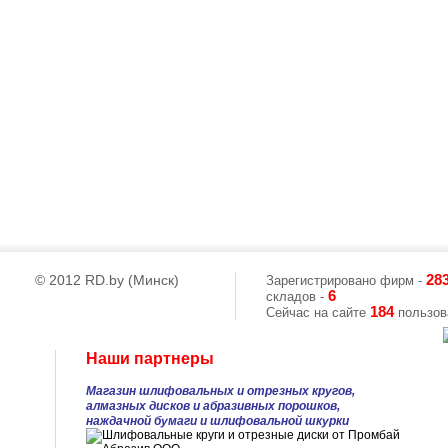
© 2012 RD.by (Минск)
28
Зарегистрировано фирм -
6
складов -
184
Сейчас на сайте
пользова
Наши партнеры
Магазин шлифовальных и отрезных кругов,
алмазных дисков и абразивных порошков,
наждачной бумаги и шлифовальной шкурки