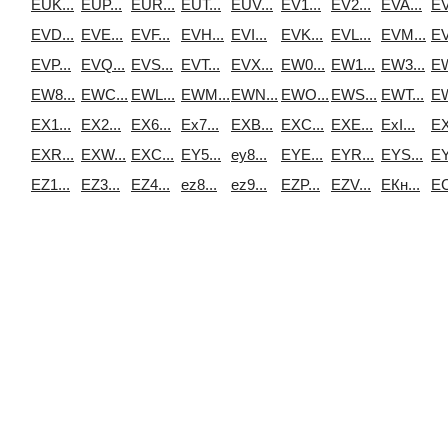
EUK...
EUP...
EUR...
EUT...
EUV...
EV1...
EV2...
EVA...
EV
EVD...
EVE...
EVF...
EVH...
EVI...
EVK...
EVL...
EVM...
EV
EVP...
EVQ...
EVS...
EVT...
EVX...
EW0...
EW1...
EW3...
EW
EW8...
EWC...
EWL...
EWM...
EWN...
EWO...
EWS...
EWT...
EW
EX1...
EX2...
EX6...
Ex7...
EXB...
EXC...
EXE...
ExI...
EX
EXR...
EXW...
EXС...
EY5...
ey8...
EYE...
EYR...
EYS...
EY
EZ1...
EZ3...
EZ4...
ez8...
ez9...
EZP...
EZV...
EКн...
EС