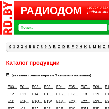
РАДИОДОМ
Поиск и зак
радиокомп
Поиск:
0
1
2
3
4
5
6
7
8
9
A
B
C
D
E
F
J
H
K
L
M
N
O
Каталог продукции
E
(указаны только первые 3 символа названия)
E00...
E01...
E02...
E03...
E04...
E05...
E07...
E09...
E1
E12...
E13...
E14...
E15...
E16...
E17...
E18...
E19...
E1
E1D...
E1F...
E1G...
E1W...
E1З...
E20...
E22...
E23...
E2
E27...
e28...
E2A...
E2B...
E2E...
E2K...
E2M...
E2P...
E2