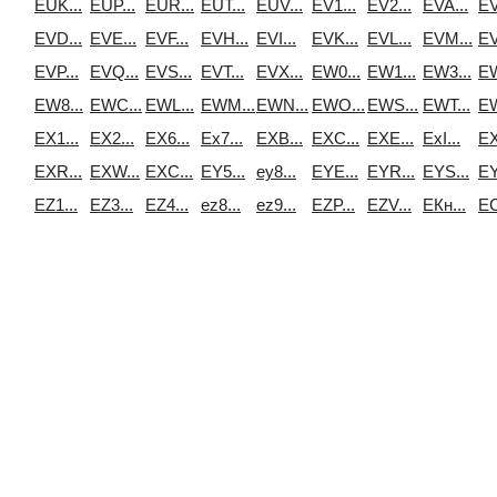
EUK...
EUP...
EUR...
EUT...
EUV...
EV1...
EV2...
EVA...
EV
EVD...
EVE...
EVF...
EVH...
EVI...
EVK...
EVL...
EVM...
EV
EVP...
EVQ...
EVS...
EVT...
EVX...
EW0...
EW1...
EW3...
EW
EW8...
EWC...
EWL...
EWM...
EWN...
EWO...
EWS...
EWT...
EW
EX1...
EX2...
EX6...
Ex7...
EXB...
EXC...
EXE...
ExI...
EX
EXR...
EXW...
EXС...
EY5...
ey8...
EYE...
EYR...
EYS...
EY
EZ1...
EZ3...
EZ4...
ez8...
ez9...
EZP...
EZV...
EКн...
EС