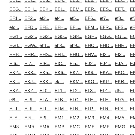
EE1...
EE2...
EE3...
EE4...
EE5...
EE6...
EE8...
EEC...
EE
EEG...
EEH...
EEK...
EEL...
EEM...
EER...
EES...
EET...
EE
EF1...
EF2...
ef3...
ef4...
ef5...
EF6...
ef7...
ef8...
ef9
efc...
EFD...
EFE...
EFH...
EFL...
EFM...
EFR...
EFS...
eF
EG1...
EG2...
EG3...
EG5...
EG8...
EGF...
EGG...
EGL...
EG
EGT...
EGW...
eh1...
eh8...
eh9...
EHC...
EHD...
EHF...
EH
EHP...
EHR...
EHS...
EHT...
EHU...
EHV...
EI2...
EI3...
EI4
EI6...
EI7...
EIB...
EIC...
Ein...
EJ2...
EJ4...
EJA...
EJ
EK2...
EK3...
EK5...
EK6...
EK7...
EK9...
EKA...
EKC...
EK
EKI...
EKJ...
EKK...
ekl...
EKM...
EKO...
EKP...
EKR...
EK
EKY...
EKZ...
EL0...
EL1...
EL2...
EL3...
EL4...
el5...
EL
el8...
EL9...
ELA...
ELB...
ELC...
ELE...
ELF...
ELG...
EL
ELJ...
ELK...
ELL...
ELM...
ELN...
ELP...
ELR...
ELS...
EL
ELY...
ElБ...
ElЛ...
EM1...
EM2...
EM3...
EM4...
EM5...
EM
EM8...
EM9...
EMA...
EMB...
EMC...
EME...
EMF...
EMG...
EM