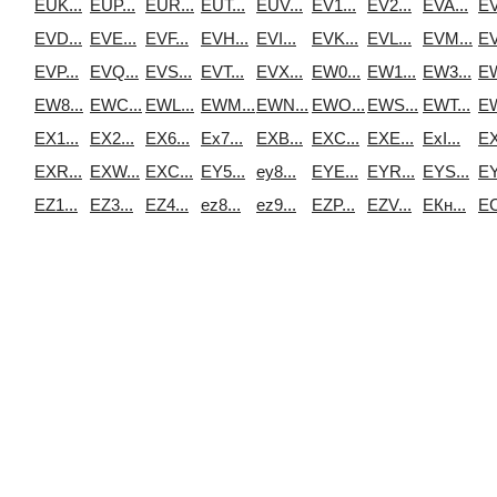
EUK...
EUP...
EUR...
EUT...
EUV...
EV1...
EV2...
EVA...
EV
EVD...
EVE...
EVF...
EVH...
EVI...
EVK...
EVL...
EVM...
EV
EVP...
EVQ...
EVS...
EVT...
EVX...
EW0...
EW1...
EW3...
EW
EW8...
EWC...
EWL...
EWM...
EWN...
EWO...
EWS...
EWT...
EW
EX1...
EX2...
EX6...
Ex7...
EXB...
EXC...
EXE...
ExI...
EX
EXR...
EXW...
EXС...
EY5...
ey8...
EYE...
EYR...
EYS...
EY
EZ1...
EZ3...
EZ4...
ez8...
ez9...
EZP...
EZV...
EКн...
EС