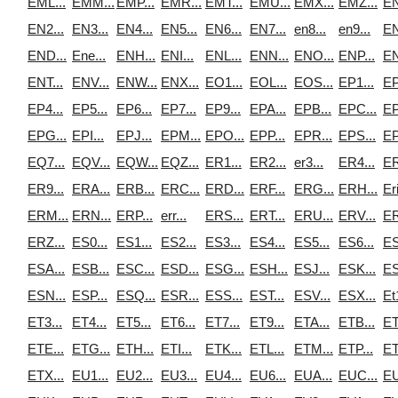
EML...
EMM...
EMP...
EMR...
EMT...
EMU...
EMX...
EMZ...
EN
EN2...
EN3...
EN4...
EN5...
EN6...
EN7...
en8...
en9...
EN
END...
Ene...
ENH...
ENI...
ENL...
ENN...
ENO...
ENP...
EN
ENT...
ENV...
ENW...
ENX...
EO1...
EOL...
EOS...
EP1...
EP
EP4...
EP5...
EP6...
EP7...
EP9...
EPA...
EPB...
EPC...
EP
EPG...
EPI...
EPJ...
EPM...
EPO...
EPP...
EPR...
EPS...
EP
EQ7...
EQV...
EQW...
EQZ...
ER1...
ER2...
er3...
ER4...
ER
ER9...
ERA...
ERB...
ERC...
ERD...
ERF...
ERG...
ERH...
Eri
ERM...
ERN...
ERP...
err...
ERS...
ERT...
ERU...
ERV...
ER
ERZ...
ES0...
ES1...
ES2...
ES3...
ES4...
ES5...
ES6...
ES
ESA...
ESB...
ESC...
ESD...
ESG...
ESH...
ESJ...
ESK...
ES
ESN...
ESP...
ESQ...
ESR...
ESS...
EST...
ESV...
ESX...
Et1
ET3...
ET4...
ET5...
ET6...
ET7...
ET9...
ETA...
ETB...
ET
ETE...
ETG...
ETH...
ETI...
ETK...
ETL...
ETM...
ETP...
ET
ETX...
EU1...
EU2...
EU3...
EU4...
EU6...
EUA...
EUC...
EU