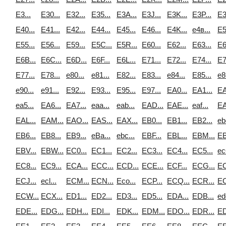
E3...
E30...
E32...
E35...
E3A...
E3J...
E3K...
E3P...
E3
E40...
E41...
E42...
E44...
E45...
E46...
E4K...
e4в...
E5
E55...
E56...
E59...
E5C...
E5R...
E60...
E62...
E63...
E6
E6B...
E6C...
E6D...
E6F...
E6L...
E71...
E72...
E74...
E7
E77...
E78...
e80...
e81...
E82...
E83...
e84...
E85...
e8
e90...
e91...
E92...
E93...
E95...
E97...
EA0...
EA1...
EA
ea5...
EA6...
EA7...
eaa...
eab...
EAD...
EAE...
eaf...
EA
EAL...
EAM...
EAO...
EAS...
EAX...
EB0...
EB1...
EB2...
eb
EB6...
EB8...
EB9...
eBa...
ebc...
EBF...
EBL...
EBM...
EB
EBV...
EBW...
EC0...
EC1...
EC2...
EC3...
EC4...
EC5...
ec
EC8...
EC9...
ECA...
ECC...
ECD...
ECE...
ECF...
ECG...
EC
ECJ...
ecl...
ECM...
ECN...
Eco...
ECP...
ECQ...
ECR...
EC
ECW...
ECX...
ED1...
ED2...
ED3...
ED5...
EDA...
EDB...
ed
EDE...
EDG...
EDH...
EDI...
EDK...
EDM...
EDO...
EDR...
ED