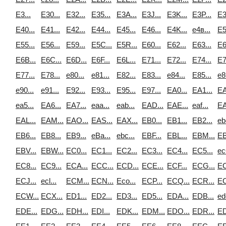
E3...
E30...
E32...
E35...
E3A...
E3J...
E3K...
E3P...
E3
E40...
E41...
E42...
E44...
E45...
E46...
E4K...
e4в...
E5
E55...
E56...
E59...
E5C...
E5R...
E60...
E62...
E63...
E6
E6B...
E6C...
E6D...
E6F...
E6L...
E71...
E72...
E74...
E7
E77...
E78...
e80...
e81...
E82...
E83...
e84...
E85...
e8
e90...
e91...
E92...
E93...
E95...
E97...
EA0...
EA1...
EA
ea5...
EA6...
EA7...
eaa...
eab...
EAD...
EAE...
eaf...
EA
EAL...
EAM...
EAO...
EAS...
EAX...
EB0...
EB1...
EB2...
eb
EB6...
EB8...
EB9...
eBa...
ebc...
EBF...
EBL...
EBM...
EB
EBV...
EBW...
EC0...
EC1...
EC2...
EC3...
EC4...
EC5...
ec
EC8...
EC9...
ECA...
ECC...
ECD...
ECE...
ECF...
ECG...
EC
ECJ...
ecl...
ECM...
ECN...
Eco...
ECP...
ECQ...
ECR...
EC
ECW...
ECX...
ED1...
ED2...
ED3...
ED5...
EDA...
EDB...
ed
EDE...
EDG...
EDH...
EDI...
EDK...
EDM...
EDO...
EDR...
ED