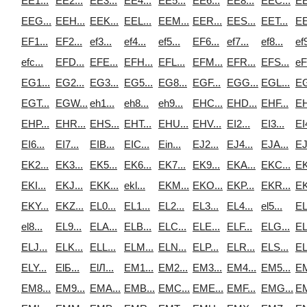
EE1...
EE2...
EE3...
EE4...
EE5...
EE6...
EE8...
EEC...
EE
EEG...
EEH...
EEK...
EEL...
EEM...
EER...
EES...
EET...
EE
EF1...
EF2...
ef3...
ef4...
ef5...
EF6...
ef7...
ef8...
ef9
efc...
EFD...
EFE...
EFH...
EFL...
EFM...
EFR...
EFS...
eF
EG1...
EG2...
EG3...
EG5...
EG8...
EGF...
EGG...
EGL...
EG
EGT...
EGW...
eh1...
eh8...
eh9...
EHC...
EHD...
EHF...
EH
EHP...
EHR...
EHS...
EHT...
EHU...
EHV...
EI2...
EI3...
EI4
EI6...
EI7...
EIB...
EIC...
Ein...
EJ2...
EJ4...
EJA...
EJ
EK2...
EK3...
EK5...
EK6...
EK7...
EK9...
EKA...
EKC...
EK
EKI...
EKJ...
EKK...
ekl...
EKM...
EKO...
EKP...
EKR...
EK
EKY...
EKZ...
EL0...
EL1...
EL2...
EL3...
EL4...
el5...
EL
el8...
EL9...
ELA...
ELB...
ELC...
ELE...
ELF...
ELG...
EL
ELJ...
ELK...
ELL...
ELM...
ELN...
ELP...
ELR...
ELS...
EL
ELY...
ElБ...
ElЛ...
EM1...
EM2...
EM3...
EM4...
EM5...
EM
EM8...
EM9...
EMA...
EMB...
EMC...
EME...
EMF...
EMG...
EM