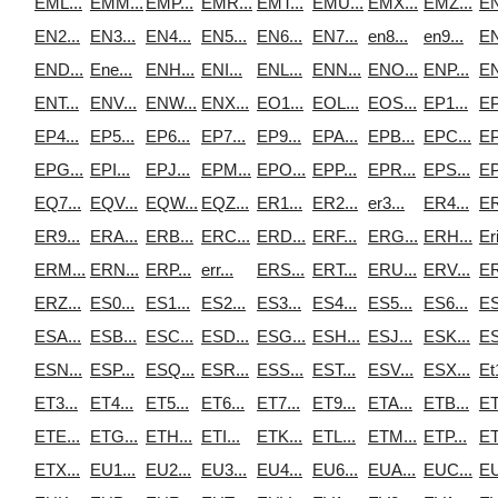
EML...
EMM...
EMP...
EMR...
EMT...
EMU...
EMX...
EMZ...
EN
EN2...
EN3...
EN4...
EN5...
EN6...
EN7...
en8...
en9...
EN
END...
Ene...
ENH...
ENI...
ENL...
ENN...
ENO...
ENP...
EN
ENT...
ENV...
ENW...
ENX...
EO1...
EOL...
EOS...
EP1...
EP
EP4...
EP5...
EP6...
EP7...
EP9...
EPA...
EPB...
EPC...
EP
EPG...
EPI...
EPJ...
EPM...
EPO...
EPP...
EPR...
EPS...
EP
EQ7...
EQV...
EQW...
EQZ...
ER1...
ER2...
er3...
ER4...
ER
ER9...
ERA...
ERB...
ERC...
ERD...
ERF...
ERG...
ERH...
Eri
ERM...
ERN...
ERP...
err...
ERS...
ERT...
ERU...
ERV...
ER
ERZ...
ES0...
ES1...
ES2...
ES3...
ES4...
ES5...
ES6...
ES
ESA...
ESB...
ESC...
ESD...
ESG...
ESH...
ESJ...
ESK...
ES
ESN...
ESP...
ESQ...
ESR...
ESS...
EST...
ESV...
ESX...
Et1
ET3...
ET4...
ET5...
ET6...
ET7...
ET9...
ETA...
ETB...
ET
ETE...
ETG...
ETH...
ETI...
ETK...
ETL...
ETM...
ETP...
ET
ETX...
EU1...
EU2...
EU3...
EU4...
EU6...
EUA...
EUC...
EU