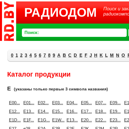
РАДИОДОМ
Поиск и зак
радиокомп
Поиск:
0
1
2
3
4
5
6
7
8
9
A
B
C
D
E
F
J
H
K
L
M
N
O
Каталог продукции
E
(указаны только первые 3 символа названия)
E00...
E01...
E02...
E03...
E04...
E05...
E07...
E09...
E1
E12...
E13...
E14...
E15...
E16...
E17...
E18...
E19...
E1
E1D...
E1F...
E1G...
E1W...
E1З...
E20...
E22...
E23...
E2
E27...
e28...
E2A...
E2B...
E2E...
E2K...
E2M...
E2P...
E2