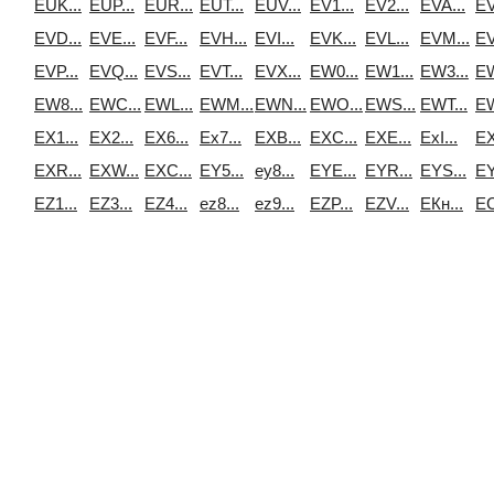
EUK...
EUP...
EUR...
EUT...
EUV...
EV1...
EV2...
EVA...
EV
EVD...
EVE...
EVF...
EVH...
EVI...
EVK...
EVL...
EVM...
EV
EVP...
EVQ...
EVS...
EVT...
EVX...
EW0...
EW1...
EW3...
EW
EW8...
EWC...
EWL...
EWM...
EWN...
EWO...
EWS...
EWT...
EW
EX1...
EX2...
EX6...
Ex7...
EXB...
EXC...
EXE...
ExI...
EX
EXR...
EXW...
EXС...
EY5...
ey8...
EYE...
EYR...
EYS...
EY
EZ1...
EZ3...
EZ4...
ez8...
ez9...
EZP...
EZV...
EКн...
EС