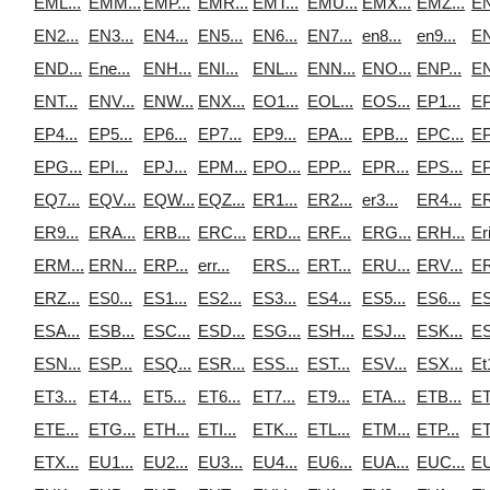
EML...
EMM...
EMP...
EMR...
EMT...
EMU...
EMX...
EMZ...
EN
EN2...
EN3...
EN4...
EN5...
EN6...
EN7...
en8...
en9...
EN
END...
Ene...
ENH...
ENI...
ENL...
ENN...
ENO...
ENP...
EN
ENT...
ENV...
ENW...
ENX...
EO1...
EOL...
EOS...
EP1...
EP
EP4...
EP5...
EP6...
EP7...
EP9...
EPA...
EPB...
EPC...
EP
EPG...
EPI...
EPJ...
EPM...
EPO...
EPP...
EPR...
EPS...
EP
EQ7...
EQV...
EQW...
EQZ...
ER1...
ER2...
er3...
ER4...
ER
ER9...
ERA...
ERB...
ERC...
ERD...
ERF...
ERG...
ERH...
Eri
ERM...
ERN...
ERP...
err...
ERS...
ERT...
ERU...
ERV...
ER
ERZ...
ES0...
ES1...
ES2...
ES3...
ES4...
ES5...
ES6...
ES
ESA...
ESB...
ESC...
ESD...
ESG...
ESH...
ESJ...
ESK...
ES
ESN...
ESP...
ESQ...
ESR...
ESS...
EST...
ESV...
ESX...
Et1
ET3...
ET4...
ET5...
ET6...
ET7...
ET9...
ETA...
ETB...
ET
ETE...
ETG...
ETH...
ETI...
ETK...
ETL...
ETM...
ETP...
ET
ETX...
EU1...
EU2...
EU3...
EU4...
EU6...
EUA...
EUC...
EU