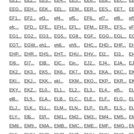
EE1...
EE2...
EE3...
EE4...
EE5...
EE6...
EE8...
EEC...
EE
EEG...
EEH...
EEK...
EEL...
EEM...
EER...
EES...
EET...
EE
EF1...
EF2...
ef3...
ef4...
ef5...
EF6...
ef7...
ef8...
ef9
efc...
EFD...
EFE...
EFH...
EFL...
EFM...
EFR...
EFS...
eF
EG1...
EG2...
EG3...
EG5...
EG8...
EGF...
EGG...
EGL...
EG
EGT...
EGW...
eh1...
eh8...
eh9...
EHC...
EHD...
EHF...
EH
EHP...
EHR...
EHS...
EHT...
EHU...
EHV...
EI2...
EI3...
EI4
EI6...
EI7...
EIB...
EIC...
Ein...
EJ2...
EJ4...
EJA...
EJ
EK2...
EK3...
EK5...
EK6...
EK7...
EK9...
EKA...
EKC...
EK
EKI...
EKJ...
EKK...
ekl...
EKM...
EKO...
EKP...
EKR...
EK
EKY...
EKZ...
EL0...
EL1...
EL2...
EL3...
EL4...
el5...
EL
el8...
EL9...
ELA...
ELB...
ELC...
ELE...
ELF...
ELG...
EL
ELJ...
ELK...
ELL...
ELM...
ELN...
ELP...
ELR...
ELS...
EL
ELY...
ElБ...
ElЛ...
EM1...
EM2...
EM3...
EM4...
EM5...
EM
EM8...
EM9...
EMA...
EMB...
EMC...
EME...
EMF...
EMG...
EM