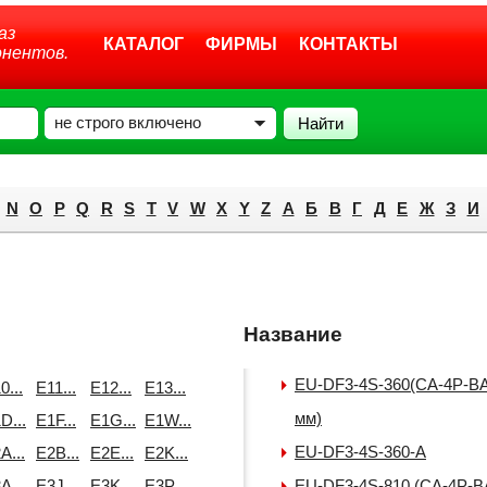
аз
КАТАЛОГ
ФИРМЫ
КОНТАКТЫ
онентов.
не строго включено
N
O
P
Q
R
S
T
V
W
X
Y
Z
А
Б
В
Г
Д
E
Ж
З
И
Название
EU-DF3-4S-360(CA-4P-BA
0...
E11...
E12...
E13...
мм)
D...
E1F...
E1G...
E1W...
EU-DF3-4S-360-A
A...
E2B...
E2E...
E2K...
A...
E3J...
E3K...
E3P...
EU-DF3-4S-810 (CA-4P-B