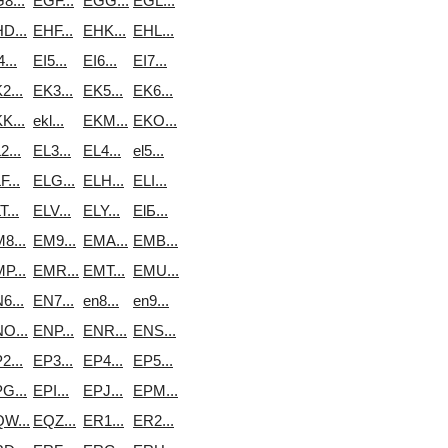
8...
EGF...
EGG...
EGL...
D...
EHF...
EHK...
EHL...
...
EI5...
EI6...
EI7...
2...
EK3...
EK5...
EK6...
K...
ekl...
EKM...
EKO...
2...
EL3...
EL4...
el5...
F...
ELG...
ELH...
ELI...
T...
ELV...
ELY...
ElБ...
8...
EM9...
EMA...
EMB...
P...
EMR...
EMT...
EMU...
6...
EN7...
en8...
en9...
O...
ENP...
ENR...
ENS...
2...
EP3...
EP4...
EP5...
G...
EPI...
EPJ...
EPM...
W...
EQZ...
ER1...
ER2...