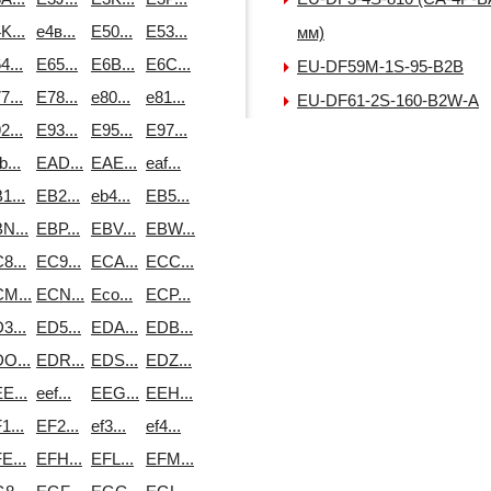
K...
e4в...
E50...
E53...
мм)
4...
E65...
E6B...
E6C...
EU-DF59M-1S-95-B2B
7...
E78...
e80...
e81...
EU-DF61-2S-160-B2W-A
2...
E93...
E95...
E97...
b...
EAD...
EAE...
eaf...
1...
EB2...
eb4...
EB5...
N...
EBP...
EBV...
EBW...
8...
EC9...
ECA...
ECC...
M...
ECN...
Eco...
ECP...
3...
ED5...
EDA...
EDB...
O...
EDR...
EDS...
EDZ...
E...
eef...
EEG...
EEH...
1...
EF2...
ef3...
ef4...
E...
EFH...
EFL...
EFM...