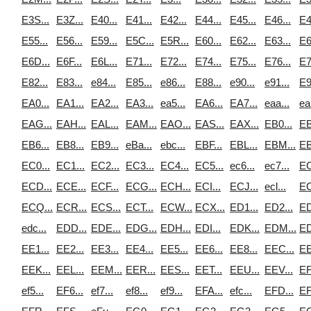
E3S...
E3Z...
E40...
E41...
E42...
E44...
E45...
E46...
E4
E55...
E56...
E59...
E5C...
E5R...
E60...
E62...
E63...
E6
E6D...
E6F...
E6L...
E71...
E72...
E74...
E75...
E76...
E7
E82...
E83...
e84...
E85...
e86...
E88...
e90...
e91...
E9
EA0...
EA1...
EA2...
EA3...
ea5...
EA6...
EA7...
eaa...
ea
EAG...
EAH...
EAL...
EAM...
EAO...
EAS...
EAX...
EB0...
EB
EB6...
EB8...
EB9...
eBa...
ebc...
EBF...
EBL...
EBM...
EB
EC0...
EC1...
EC2...
EC3...
EC4...
EC5...
ec6...
ec7...
EC
ECD...
ECE...
ECF...
ECG...
ECH...
ECI...
ECJ...
ecl...
EC
ECQ...
ECR...
ECS...
ECT...
ECW...
ECX...
ED1...
ED2...
ED
edc...
EDD...
EDE...
EDG...
EDH...
EDI...
EDK...
EDM...
ED
EE1...
EE2...
EE3...
EE4...
EE5...
EE6...
EE8...
EEC...
EE
EEK...
EEL...
EEM...
EER...
EES...
EET...
EEU...
EEV...
EF
ef5...
EF6...
ef7...
ef8...
ef9...
EFA...
efc...
EFD...
EF