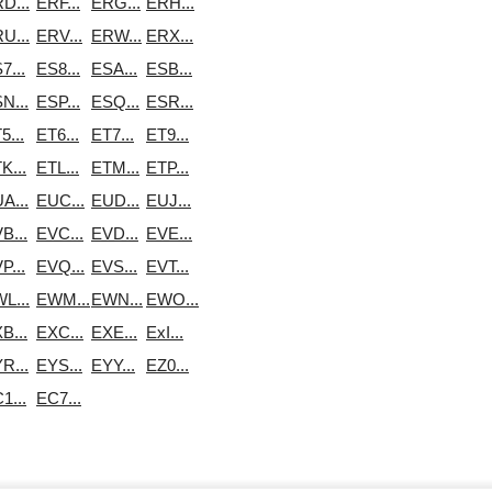
D...
ERF...
ERG...
ERH...
U...
ERV...
ERW...
ERX...
7...
ES8...
ESA...
ESB...
N...
ESP...
ESQ...
ESR...
5...
ET6...
ET7...
ET9...
K...
ETL...
ETM...
ETP...
A...
EUC...
EUD...
EUJ...
B...
EVC...
EVD...
EVE...
P...
EVQ...
EVS...
EVT...
L...
EWM...
EWN...
EWO...
B...
EXC...
EXE...
ExI...
R...
EYS...
EYY...
EZ0...
1...
EС7...