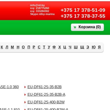
info@rd.by
icq: 218775260
+375 17 378-51-09
icq: 333284302
Skype rdby-marina
+375 17 378-37-55
Корзина (
0
)
К
Л
М
Н
О
П
Р
С
Т
У
Ф
Х
Ц
Ч
Ш
Щ
Э
Ю
Я
SE-1.0 360
EU-DF61-2S-35-B2B
EU-DF61-2S-35-B2B-A
EU-DF61-2S-400-B2W
ASE-1.1 810
EU-DF61-2S-400-B2W-A