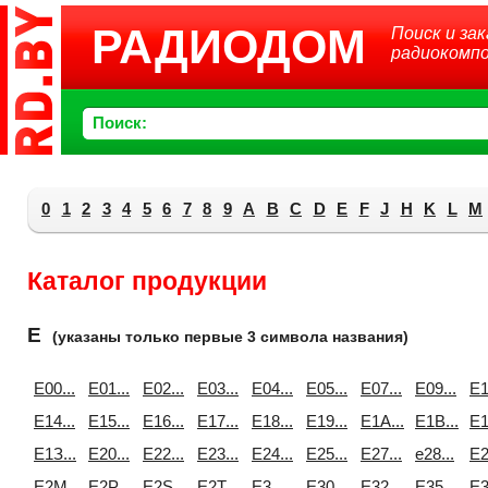
РАДИОДОМ
Поиск и зак
радиокомп
Поиск:
0
1
2
3
4
5
6
7
8
9
A
B
C
D
E
F
J
H
K
L
M
Каталог продукции
E
(указаны только первые 3 символа названия)
E00...
E01...
E02...
E03...
E04...
E05...
E07...
E09...
E1
E14...
E15...
E16...
E17...
E18...
E19...
E1A...
E1B...
E1
E1З...
E20...
E22...
E23...
E24...
E25...
E27...
e28...
E2
E2M...
E2P...
E2S...
E2T...
E3...
E30...
E32...
E35...
E3