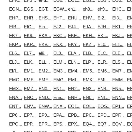
EFR...
EFS...
eFu...
EG0...
EG1...
EG2...
EG3...
EG5...
EG
EGN...
EGS...
EGT...
EGW...
eh1...
eh8...
eh9...
EHC...
EH
EHP...
EHR...
EHS...
EHT...
EHU...
EHV...
EI2...
EI3...
EI4
EIB...
EIC...
Ein...
EJ2...
EJ4...
EJA...
EJH...
EK1...
EK
EK7...
EK9...
EKA...
EKC...
EKE...
EKH...
EKI...
EKJ...
EK
EKP...
EKR...
EKV...
EKX...
EKY...
EKZ...
EL0...
EL1...
EL
EL6...
EL7...
el8...
EL9...
ELA...
ELB...
ELC...
ELE...
EL
ELJ...
ELK...
ELL...
ELM...
ELN...
ELP...
ELR...
ELS...
EL
ElЛ...
EM1...
EM2...
EM3...
EM4...
EM5...
EM6...
EM7...
EM
EMC...
EME...
EMF...
EMG...
EMI...
EMK...
EML...
EMM...
EM
EMX...
EMZ...
EN0...
EN1...
EN2...
EN3...
EN4...
EN5...
EN
ENA...
ENC...
END...
Ene...
ENH...
ENI...
ENL...
ENN...
EN
ENT...
ENV...
ENW...
ENX...
EO1...
EOL...
EOS...
EP1...
EP
EP6...
EP7...
EP9...
EPA...
EPB...
EPC...
EPD...
EPF...
EP
EPO...
EPP...
EPR...
EPS...
EPX...
EQ4...
EQ7...
EQV...
EQ