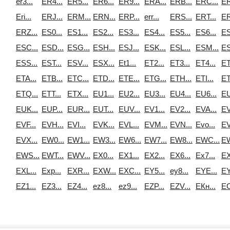
er3...
ER4...
ER5...
ER6...
ER9...
ERA...
ERB...
ERC...
ER
Eri...
ERJ...
ERM...
ERN...
ERP...
err...
ERS...
ERT...
ER
ERZ...
ES0...
ES1...
ES2...
ES3...
ES4...
ES5...
ES6...
ES
ESC...
ESD...
ESG...
ESH...
ESJ...
ESK...
ESL...
ESM...
ES
ESS...
EST...
ESV...
ESX...
Et1...
ET2...
ET3...
ET4...
ET
ETA...
ETB...
ETC...
ETD...
ETE...
ETG...
ETH...
ETI...
ET
ETQ...
ETT...
ETX...
EU1...
EU2...
EU3...
EU4...
EU6...
EU
EUK...
EUP...
EUR...
EUT...
EUV...
EV1...
EV2...
EVA...
EV
EVF...
EVH...
EVI...
EVK...
EVL...
EVM...
EVN...
Evo...
EV
EVX...
EW0...
EW1...
EW3...
EW6...
EW7...
EW8...
EWC...
EW
EWS...
EWT...
EWV...
EX0...
EX1...
EX2...
EX6...
Ex7...
EX
EXL...
Exp...
EXR...
EXW...
EXС...
EY5...
ey8...
EYE...
EY
EZ1...
EZ3...
EZ4...
ez8...
ez9...
EZP...
EZV...
EКн...
EС