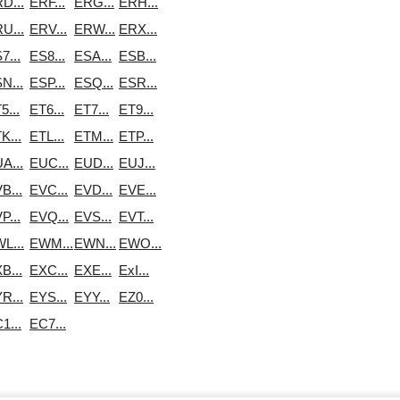
D...
ERF...
ERG...
ERH...
U...
ERV...
ERW...
ERX...
7...
ES8...
ESA...
ESB...
N...
ESP...
ESQ...
ESR...
5...
ET6...
ET7...
ET9...
K...
ETL...
ETM...
ETP...
A...
EUC...
EUD...
EUJ...
B...
EVC...
EVD...
EVE...
P...
EVQ...
EVS...
EVT...
L...
EWM...
EWN...
EWO...
B...
EXC...
EXE...
ExI...
R...
EYS...
EYY...
EZ0...
1...
EС7...