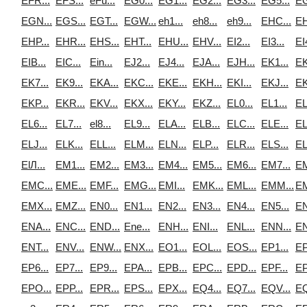
EFR...
EFS...
eFu...
EG0...
EG1...
EG2...
EG3...
EG5...
EG
EGN...
EGS...
EGT...
EGW...
eh1...
eh8...
eh9...
EHC...
EH
EHP...
EHR...
EHS...
EHT...
EHU...
EHV...
EI2...
EI3...
EI4
EIB...
EIC...
Ein...
EJ2...
EJ4...
EJA...
EJH...
EK1...
EK
EK7...
EK9...
EKA...
EKC...
EKE...
EKH...
EKI...
EKJ...
EK
EKP...
EKR...
EKV...
EKX...
EKY...
EKZ...
EL0...
EL1...
EL
EL6...
EL7...
el8...
EL9...
ELA...
ELB...
ELC...
ELE...
EL
ELJ...
ELK...
ELL...
ELM...
ELN...
ELP...
ELR...
ELS...
EL
ElЛ...
EM1...
EM2...
EM3...
EM4...
EM5...
EM6...
EM7...
EM
EMC...
EME...
EMF...
EMG...
EMI...
EMK...
EML...
EMM...
EM
EMX...
EMZ...
EN0...
EN1...
EN2...
EN3...
EN4...
EN5...
EN
ENA...
ENC...
END...
Ene...
ENH...
ENI...
ENL...
ENN...
EN
ENT...
ENV...
ENW...
ENX...
EO1...
EOL...
EOS...
EP1...
EP
EP6...
EP7...
EP9...
EPA...
EPB...
EPC...
EPD...
EPF...
EP
EPO...
EPP...
EPR...
EPS...
EPX...
EQ4...
EQ7...
EQV...
EQ