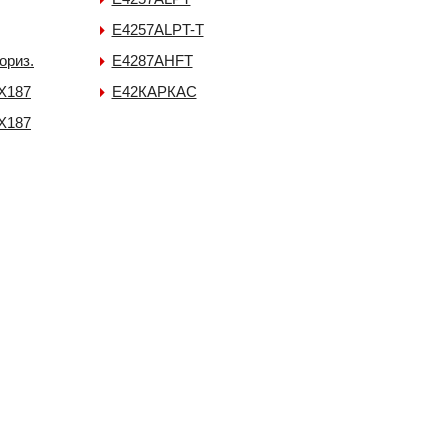
E4257ALPT-T
ориз.
E4287AHFT
-X187
E42КАРКАС
-X187