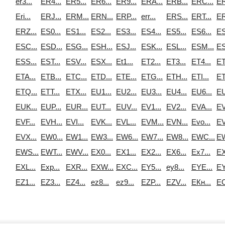
er3...
ER4...
ER5...
ER6...
ER9...
ERA...
ERB...
ERC...
ER
Eri...
ERJ...
ERM...
ERN...
ERP...
err...
ERS...
ERT...
ER
ERZ...
ES0...
ES1...
ES2...
ES3...
ES4...
ES5...
ES6...
ES
ESC...
ESD...
ESG...
ESH...
ESJ...
ESK...
ESL...
ESM...
ES
ESS...
EST...
ESV...
ESX...
Et1...
ET2...
ET3...
ET4...
ET
ETA...
ETB...
ETC...
ETD...
ETE...
ETG...
ETH...
ETI...
ET
ETQ...
ETT...
ETX...
EU1...
EU2...
EU3...
EU4...
EU6...
EU
EUK...
EUP...
EUR...
EUT...
EUV...
EV1...
EV2...
EVA...
EV
EVF...
EVH...
EVI...
EVK...
EVL...
EVM...
EVN...
Evo...
EV
EVX...
EW0...
EW1...
EW3...
EW6...
EW7...
EW8...
EWC...
EW
EWS...
EWT...
EWV...
EX0...
EX1...
EX2...
EX6...
Ex7...
EX
EXL...
Exp...
EXR...
EXW...
EXС...
EY5...
ey8...
EYE...
EY
EZ1...
EZ3...
EZ4...
ez8...
ez9...
EZP...
EZV...
EКн...
EС