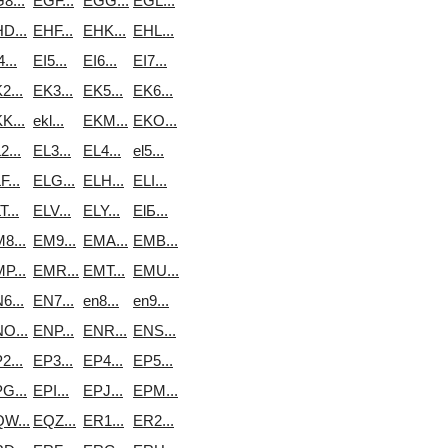
8...
EGF...
EGG...
EGL...
D...
EHF...
EHK...
EHL...
...
EI5...
EI6...
EI7...
2...
EK3...
EK5...
EK6...
K...
ekl...
EKM...
EKO...
2...
EL3...
EL4...
el5...
F...
ELG...
ELH...
ELI...
T...
ELV...
ELY...
ElБ...
8...
EM9...
EMA...
EMB...
P...
EMR...
EMT...
EMU...
6...
EN7...
en8...
en9...
O...
ENP...
ENR...
ENS...
2...
EP3...
EP4...
EP5...
G...
EPI...
EPJ...
EPM...
W...
EQZ...
ER1...
ER2...