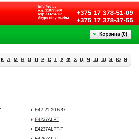
info@rd.by
icq: 218775260
+375 17 378-51-09
icq: 333284302
Skype rdby-marina
+375 17 378-37-55
Корзина (
0
)
К
Л
М
Н
О
П
Р
С
Т
У
Ф
Х
Ц
Ч
Ш
Щ
Э
Ю
Я
1
E42-21-20 N87
E4237ALPT
E4237ALPT-T
E4257ALPT