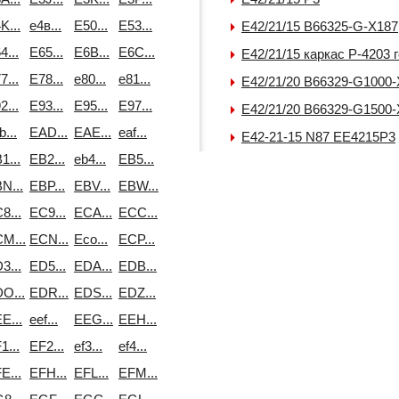
K...
e4в...
E50...
E53...
E42/21/15 В66325-G-X187
4...
E65...
E6B...
E6C...
E42/21/15 каркас P-4203 г
7...
E78...
e80...
e81...
E42/21/20 B66329-G1000
2...
E93...
E95...
E97...
E42/21/20 В66329-G1500
b...
EAD...
EAE...
eaf...
E42-21-15 N87 EE4215P3
1...
EB2...
eb4...
EB5...
N...
EBP...
EBV...
EBW...
8...
EC9...
ECA...
ECC...
M...
ECN...
Eco...
ECP...
3...
ED5...
EDA...
EDB...
O...
EDR...
EDS...
EDZ...
E...
eef...
EEG...
EEH...
1...
EF2...
ef3...
ef4...
E...
EFH...
EFL...
EFM...