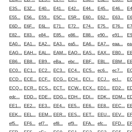
E3S...
E3Z...
E40...
E41...
E42...
E44...
E45...
E46...
E4
E55...
E56...
E59...
E5C...
E5R...
E60...
E62...
E63...
E6
E6D...
E6F...
E6L...
E71...
E72...
E74...
E75...
E76...
E7
E82...
E83...
e84...
E85...
e86...
E88...
e90...
e91...
E9
EA0...
EA1...
EA2...
EA3...
ea5...
EA6...
EA7...
eaa...
ea
EAG...
EAH...
EAL...
EAM...
EAO...
EAS...
EAX...
EB0...
EB
EB6...
EB8...
EB9...
eBa...
ebc...
EBF...
EBL...
EBM...
EB
EC0...
EC1...
EC2...
EC3...
EC4...
EC5...
ec6...
ec7...
EC
ECD...
ECE...
ECF...
ECG...
ECH...
ECI...
ECJ...
ecl...
EC
ECQ...
ECR...
ECS...
ECT...
ECW...
ECX...
ED1...
ED2...
ED
edc...
EDD...
EDE...
EDG...
EDH...
EDI...
EDK...
EDM...
ED
EE1...
EE2...
EE3...
EE4...
EE5...
EE6...
EE8...
EEC...
EE
EEK...
EEL...
EEM...
EER...
EES...
EET...
EEU...
EEV...
EF
ef5...
EF6...
ef7...
ef8...
ef9...
EFA...
efc...
EFD...
EF