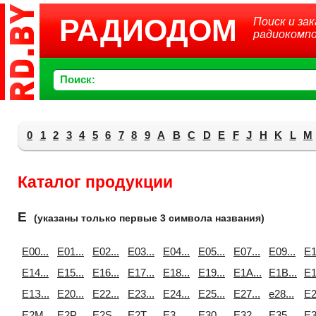
РАДИОДОМ
Поиск и зак
радиокомп
Поиск:
0
1
2
3
4
5
6
7
8
9
A
B
C
D
E
F
J
H
K
L
M
Каталог продукции
E
(указаны только первые 3 символа названия)
E00...
E01...
E02...
E03...
E04...
E05...
E07...
E09...
E1
E14...
E15...
E16...
E17...
E18...
E19...
E1A...
E1B...
E1
E1З...
E20...
E22...
E23...
E24...
E25...
E27...
e28...
E2
E2M...
E2P...
E2S...
E2T...
E3...
E30...
E32...
E35...
E3