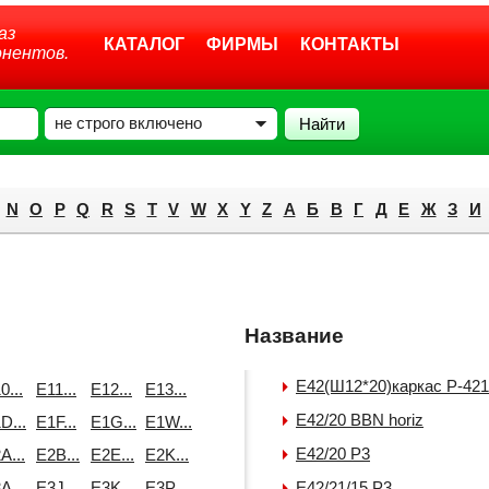
аз
КАТАЛОГ
ФИРМЫ
КОНТАКТЫ
онентов.
не строго включено
N
O
P
Q
R
S
T
V
W
X
Y
Z
А
Б
В
Г
Д
E
Ж
З
И
Название
E42(Ш12*20)каркас P-421
0...
E11...
E12...
E13...
E42/20 BBN horiz
D...
E1F...
E1G...
E1W...
E42/20 P3
A...
E2B...
E2E...
E2K...
A...
E3J...
E3K...
E3P...
E42/21/15 P3