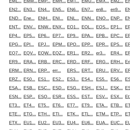
EML...
EMM...
EMP...
EMR...
EMT...
EMU...
EMX...
EMZ...
EN
EN2...
EN3...
EN4...
EN5...
EN6...
EN7...
en8...
en9...
EN
END...
Ene...
ENH...
ENI...
ENL...
ENN...
ENO...
ENP...
EN
ENT...
ENV...
ENW...
ENX...
EO1...
EOL...
EOS...
EP1...
EP
EP4...
EP5...
EP6...
EP7...
EP9...
EPA...
EPB...
EPC...
EP
EPG...
EPI...
EPJ...
EPM...
EPO...
EPP...
EPR...
EPS...
EP
EQ7...
EQV...
EQW...
EQZ...
ER1...
ER2...
er3...
ER4...
ER
ER9...
ERA...
ERB...
ERC...
ERD...
ERF...
ERG...
ERH...
Eri
ERM...
ERN...
ERP...
err...
ERS...
ERT...
ERU...
ERV...
ER
ERZ...
ES0...
ES1...
ES2...
ES3...
ES4...
ES5...
ES6...
ES
ESA...
ESB...
ESC...
ESD...
ESG...
ESH...
ESJ...
ESK...
ES
ESN...
ESP...
ESQ...
ESR...
ESS...
EST...
ESV...
ESX...
Et1
ET3...
ET4...
ET5...
ET6...
ET7...
ET9...
ETA...
ETB...
ET
ETE...
ETG...
ETH...
ETI...
ETK...
ETL...
ETM...
ETP...
ET
ETX...
EU1...
EU2...
EU3...
EU4...
EU6...
EUA...
EUC...
EU