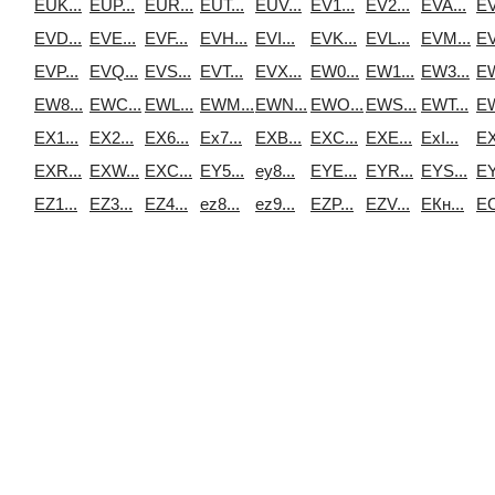
EUK...
EUP...
EUR...
EUT...
EUV...
EV1...
EV2...
EVA...
EV
EVD...
EVE...
EVF...
EVH...
EVI...
EVK...
EVL...
EVM...
EV
EVP...
EVQ...
EVS...
EVT...
EVX...
EW0...
EW1...
EW3...
EW
EW8...
EWC...
EWL...
EWM...
EWN...
EWO...
EWS...
EWT...
EW
EX1...
EX2...
EX6...
Ex7...
EXB...
EXC...
EXE...
ExI...
EX
EXR...
EXW...
EXС...
EY5...
ey8...
EYE...
EYR...
EYS...
EY
EZ1...
EZ3...
EZ4...
ez8...
ez9...
EZP...
EZV...
EКн...
EС