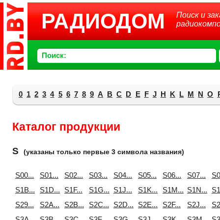
РАДИОДОМ
Поиск и зак
радиокомп
Поиск:
0
1
2
3
4
5
6
7
8
9
A
B
C
D
E
F
J
H
K
L
M
N
O
Каталог продукции
S
(указаны только первые 3 символа названия)
S00...
S01...
S02...
S03...
S04...
S05...
S06...
S07...
S0
S1B...
S1D...
S1F...
S1G...
S1J...
S1K...
S1M...
S1N...
S1
S29...
S2A...
S2B...
S2C...
S2D...
S2E...
S2F...
S2J...
S2
S3A...
S3B...
S3C...
S3F...
S3G...
S3J...
S3K...
S3M...
S3