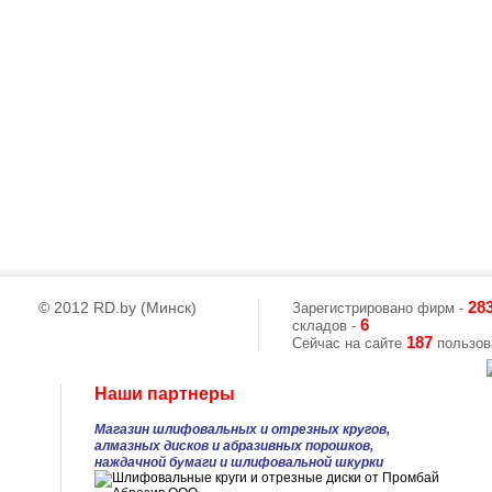
© 2012 RD.by (Минск)
28
Зарегистрировано фирм -
6
складов -
187
Сейчас на сайте
пользова
Наши партнеры
Магазин шлифовальных и отрезных кругов,
алмазных дисков и абразивных порошков,
наждачной бумаги и шлифовальной шкурки