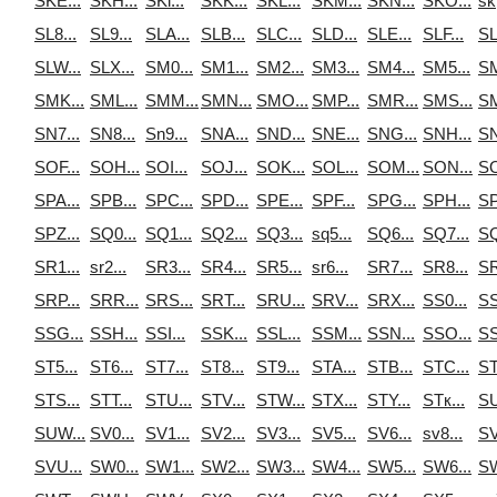
SKE...
SKH...
SKi...
SKK...
SKL...
SKM...
SKN...
SKO...
sk
SL8...
SL9...
SLA...
SLB...
SLC...
SLD...
SLE...
SLF...
SL
SLW...
SLX...
SM0...
SM1...
SM2...
SM3...
SM4...
SM5...
SM
SMK...
SML...
SMM...
SMN...
SMO...
SMP...
SMR...
SMS...
SM
SN7...
SN8...
Sn9...
SNA...
SND...
SNE...
SNG...
SNH...
SN
SOF...
SOH...
SOI...
SOJ...
SOK...
SOL...
SOM...
SON...
SO
SPA...
SPB...
SPC...
SPD...
SPE...
SPF...
SPG...
SPH...
SP
SPZ...
SQ0...
SQ1...
SQ2...
SQ3...
sq5...
SQ6...
SQ7...
SQ
SR1...
sr2...
SR3...
SR4...
SR5...
sr6...
SR7...
SR8...
SR
SRP...
SRR...
SRS...
SRT...
SRU...
SRV...
SRX...
SS0...
SS
SSG...
SSH...
SSI...
SSK...
SSL...
SSM...
SSN...
SSO...
SS
ST5...
ST6...
ST7...
ST8...
ST9...
STA...
STB...
STC...
ST
STS...
STT...
STU...
STV...
STW...
STX...
STY...
STк...
SU
SUW...
SV0...
SV1...
SV2...
SV3...
SV5...
SV6...
sv8...
SV
SVU...
SW0...
SW1...
SW2...
SW3...
SW4...
SW5...
SW6...
SW