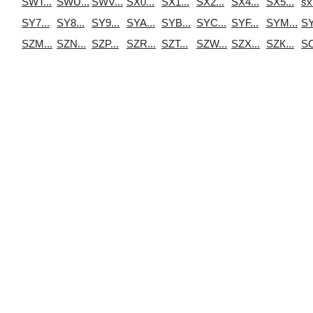
SWT...
SWU...
SWV...
SX0...
SX1...
SX2...
SX4...
SX5...
sx
SY7...
SY8...
SY9...
SYA...
SYB...
SYC...
SYF...
SYM...
SY
SZM...
SZN...
SZP...
SZR...
SZT...
SZW...
SZX...
SZК...
SО