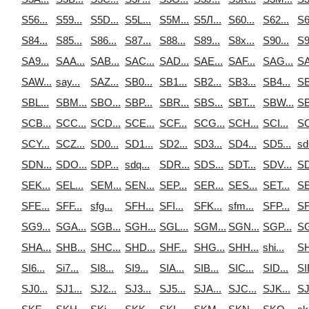
S56...
S59...
S5D...
S5L...
S5M...
S5Л...
S60...
S62...
S6
S84...
S85...
S86...
S87...
S88...
S89...
S8x...
S90...
S9
SA9...
SAA...
SAB...
SAC...
SAD...
SAE...
SAF...
SAG...
SA
SAW...
say...
SAZ...
SB0...
SB1...
SB2...
SB3...
SB4...
SB
SBL...
SBM...
SBO...
SBP...
SBR...
SBS...
SBT...
SBW...
SB
SCB...
SCC...
SCD...
SCE...
SCF...
SCG...
SCH...
SCI...
SC
SCY...
SCZ...
SD0...
SD1...
SD2...
SD3...
SD4...
SD5...
sd
SDN...
SDO...
SDP...
sdq...
SDR...
SDS...
SDT...
SDV...
SD
SEK...
SEL...
SEM...
SEN...
SEP...
SER...
SES...
SET...
SE
SFE...
SFF...
sfg...
SFH...
SFI...
SFK...
sfm...
SFP...
SF
SG9...
SGA...
SGB...
SGH...
SGL...
SGM...
SGN...
SGP...
SG
SHA...
SHB...
SHC...
SHD...
SHF...
SHG...
SHH...
shi...
SH
SI6...
Si7...
SI8...
SI9...
SIA...
SIB...
SIC...
SID...
SI
SJ0...
SJ1...
SJ2...
SJ3...
SJ5...
SJA...
SJC...
SJK...
SJ