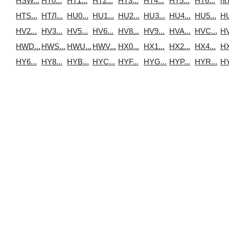
HSW...
HT0...
HT1...
HT2...
HT3...
HT4...
HT5...
HT6...
ht7
HTS...
HTЛ...
HU0...
HU1...
HU2...
HU3...
HU4...
HU5...
HU
HV2...
HV3...
HV5...
HV6...
HV8...
HV9...
HVA...
HVC...
HV
HWD...
HWS...
HWU...
HWV...
HX0...
HX1...
HX2...
HX4...
HX
HY6...
HY8...
HYB...
HYC...
HYF...
HYG...
HYP...
HYR...
HY