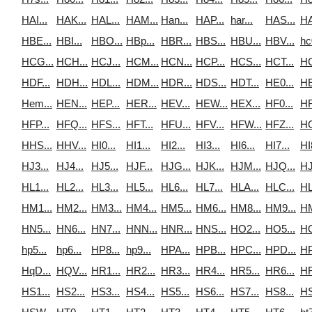
HAI...
HAK...
HAL...
HAM...
Han...
HAP...
har...
HAS...
HA
HBE...
HBI...
HBO...
HBp...
HBR...
HBS...
HBU...
HBV...
hc
HCG...
HCH...
HCJ...
HCM...
HCN...
HCP...
HCS...
HCT...
HC
HDF...
HDH...
HDL...
HDM...
HDR...
HDS...
HDT...
HE0...
HE
Hem...
HEN...
HEP...
HER...
HEV...
HEW...
HEX...
HF0...
HF
HFP...
HFQ...
HFS...
HFT...
HFU...
HFV...
HFW...
HFZ...
HG
HHS...
HHV...
HI0...
HI1...
HI2...
HI3...
HI6...
HI7...
HI
HJ3...
HJ4...
HJ5...
HJF...
HJG...
HJK...
HJM...
HJQ...
HJ
HL1...
HL2...
HL3...
HL5...
HL6...
HL7...
HLA...
HLC...
HL
HM1...
HM2...
HM3...
HM4...
HM5...
HM6...
HM8...
HM9...
HM
HN5...
HN6...
HN7...
HNN...
HNR...
HNS...
HO2...
HO5...
HO
hp5...
hp6...
HP8...
hp9...
HPA...
HPB...
HPC...
HPD...
HP
HqD...
HQV...
HR1...
HR2...
HR3...
HR4...
HR5...
HR6...
HR
HS1...
HS2...
HS3...
HS4...
HS5...
HS6...
HS7...
HS8...
HS