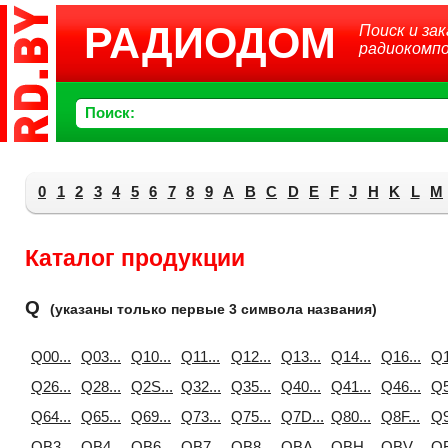
РАДИОДОМ
Поиск и зак
радиокомп
Поиск:
0
1
2
3
4
5
6
7
8
9
A
B
C
D
E
F
J
H
K
L
M
Каталог продукции
Q
(указаны только первые 3 символа названия)
Q00...
Q03...
Q10...
Q11...
Q12...
Q13...
Q14...
Q16...
Q1
Q26...
Q28...
Q2S...
Q32...
Q35...
Q40...
Q41...
Q46...
Q5
Q64...
Q65...
Q69...
Q73...
Q75...
Q7D...
Q80...
Q8F...
Q9
QB3...
QB4...
QB6...
QB7...
QB8...
QBA...
QBH...
QBV...
QB