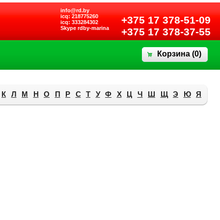
info@rd.by
icq: 218775260
+375 17 378-51-09
icq: 333284302
Skype rdby-marina
+375 17 378-37-55
Корзина (
0
)
К
Л
М
Н
О
П
Р
С
Т
У
Ф
Х
Ц
Ч
Ш
Щ
Э
Ю
Я