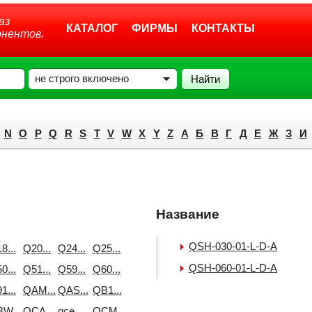
аз
КАТАЛОГ
ФИРМЫ
КОНТАКТЫ
онентов.
не строго включено
N
O
P
Q
R
S
T
V
W
X
Y
Z
А
Б
В
Г
Д
E
Ж
З
И
Название
QSH-030-01-L-D-A
8...
Q20...
Q24...
Q25...
QSH-060-01-L-D-A
0...
Q51...
Q59...
Q60...
1...
QAM...
QAS...
QB1...
W...
QCA...
qce...
QCM...