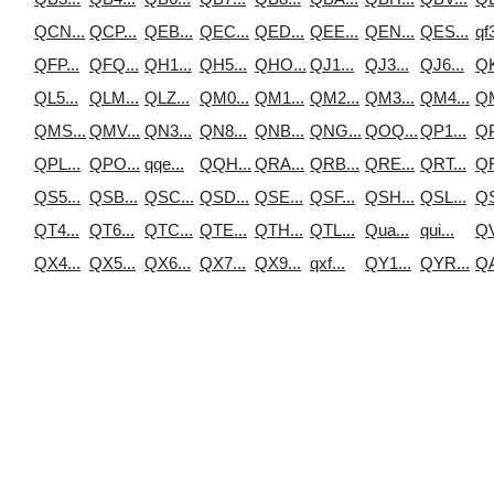
QCN...
QCP...
QEB...
QEC...
QED...
QEE...
QEN...
QES...
qf3
QFP...
QFQ...
QH1...
QH5...
QHO...
QJ1...
QJ3...
QJ6...
QK
QL5...
QLM...
QLZ...
QM0...
QM1...
QM2...
QM3...
QM4...
QM
QMS...
QMV...
QN3...
QN8...
QNB...
QNG...
QOQ...
QP1...
QP
QPL...
QPO...
qqe...
QQH...
QRA...
QRB...
QRE...
QRT...
QR
QS5...
QSB...
QSC...
QSD...
QSE...
QSF...
QSH...
QSL...
QS
QT4...
QT6...
QTC...
QTE...
QTH...
QTL...
Qua...
qui...
QV
QX4...
QX5...
QX6...
QX7...
QX9...
qxf...
QY1...
QYR...
QА