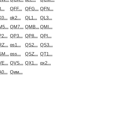
...
QFF...
QFG...
QFN...
0...
qk2...
QL1...
QL3...
5...
QM7...
QMB...
QMI...
2...
QP3...
QP8...
QPI...
Z...
qs1...
QS2...
QS3...
M...
qss...
QSZ...
QT1...
E...
QVS...
QX1...
qx2...
0...
Qим...