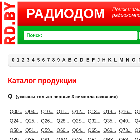
РАДИОДОМ
Поиск и зак
радиокомп
Поиск:
0
1
2
3
4
5
6
7
8
9
A
B
C
D
E
F
J
H
K
L
M
N
O
Каталог продукции
Q
(указаны только первые 3 символа названия)
Q00...
Q03...
Q10...
Q11...
Q12...
Q13...
Q14...
Q16...
Q1
Q24...
Q25...
Q26...
Q28...
Q2S...
Q32...
Q35...
Q40...
Q4
Q50...
Q51...
Q59...
Q60...
Q64...
Q65...
Q69...
Q73...
Q7
Q80...
Q8F...
Q91...
QAM...
QAS...
QB1...
QB3...
QB4...
QB