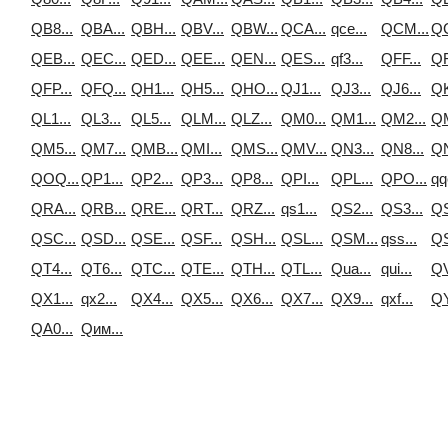
QB8...
QBA...
QBH...
QBV...
QBW...
QCA...
qce...
QCM...
QC
QEB...
QEC...
QED...
QEE...
QEN...
QES...
qf3...
QFF...
QF
QFP...
QFQ...
QH1...
QH5...
QHO...
QJ1...
QJ3...
QJ6...
QK
QL1...
QL3...
QL5...
QLM...
QLZ...
QM0...
QM1...
QM2...
QM
QM5...
QM7...
QMB...
QMI...
QMS...
QMV...
QN3...
QN8...
QN
QOQ...
QP1...
QP2...
QP3...
QP8...
QPI...
QPL...
QPO...
qq
QRA...
QRB...
QRE...
QRT...
QRZ...
qs1...
QS2...
QS3...
QS
QSC...
QSD...
QSE...
QSF...
QSH...
QSL...
QSM...
qss...
QS
QT4...
QT6...
QTC...
QTE...
QTH...
QTL...
Qua...
qui...
QV
QX1...
qx2...
QX4...
QX5...
QX6...
QX7...
QX9...
qxf...
QY
QА0...
Qим...