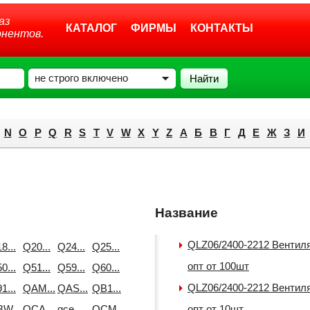
аз
КАТАЛОГ
ФИРМЫ
КОНТАКТЫ
онентов.
не строго включено
N
O
P
Q
R
S
T
V
W
X
Y
Z
А
Б
В
Г
Д
E
Ж
З
И
Название
QLZ06/2400-2212 Вентил
8...
Q20...
Q24...
Q25...
опт от 100шт
0...
Q51...
Q59...
Q60...
QLZ06/2400-2212 Вентил
1...
QAM...
QAS...
QB1...
W...
QCA...
qce...
QCM...
опт от 10шт