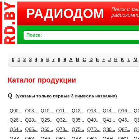
РАДИОДОМ
Поиск и зак
радиокомп
Поиск:
0
1
2
3
4
5
6
7
8
9
A
B
C
D
E
F
J
H
K
L
M
Каталог продукции
Q
(указаны только первые 3 символа названия)
Q00...
Q03...
Q10...
Q11...
Q12...
Q13...
Q14...
Q16...
Q1
Q26...
Q28...
Q2S...
Q32...
Q35...
Q40...
Q41...
Q46...
Q5
Q64...
Q65...
Q69...
Q73...
Q75...
Q7D...
Q80...
Q8F...
Q9
QB3...
QB4...
QB6...
QB7...
QB8...
QBA...
QBH...
QBV...
QB