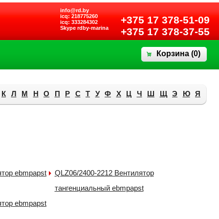
info@rd.by
icq: 218775260
+375 17 378-51-09
icq: 333284302
Skype rdby-marina
+375 17 378-37-55
Корзина (
0
)
К
Л
М
Н
О
П
Р
С
Т
У
Ф
Х
Ц
Ч
Ш
Щ
Э
Ю
Я
ятор ebmpapst
QLZ06/2400-2212 Вентилятор
тангенциальный ebmpapst
ятор ebmpapst