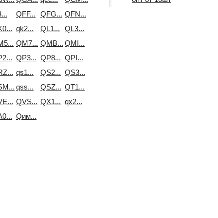
...
QFF...
QFG...
QFN...
0...
qk2...
QL1...
QL3...
5...
QM7...
QMB...
QMI...
2...
QP3...
QP8...
QPI...
Z...
qs1...
QS2...
QS3...
M...
qss...
QSZ...
QT1...
E...
QVS...
QX1...
qx2...
0...
Qим...