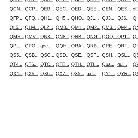
QCN...
QCP...
QEB...
QEC...
QED...
QEE...
QEN...
QES...
qf3
QFP...
QFQ...
QH1...
QH5...
QHO...
QJ1...
QJ3...
QJ6...
QK
QL5...
QLM...
QLZ...
QM0...
QM1...
QM2...
QM3...
QM4...
QM
QMS...
QMV...
QN3...
QN8...
QNB...
QNG...
QOQ...
QP1...
QP
QPL...
QPO...
qqe...
QQH...
QRA...
QRB...
QRE...
QRT...
QR
QS5...
QSB...
QSC...
QSD...
QSE...
QSF...
QSH...
QSL...
QS
QT4...
QT6...
QTC...
QTE...
QTH...
QTL...
Qua...
qui...
QV
QX4...
QX5...
QX6...
QX7...
QX9...
qxf...
QY1...
QYR...
QА