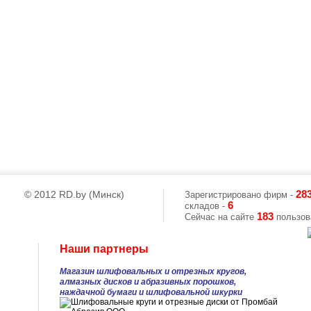
© 2012 RD.by (Минск)
28
Зарегистрировано фирм -
6
складов -
183
Сейчас на сайте
пользова
Наши партнеры
Магазин шлифовальных и отрезных кругов,
алмазных дисков и абразивных порошков,
наждачной бумаги и шлифовальной шкурки