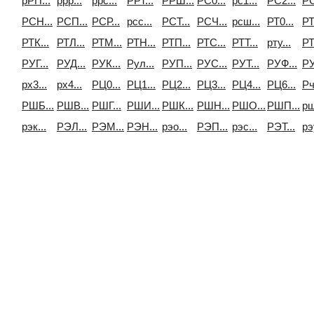
рРП...
ррр...
ррс...
РРТ...
РРШ...
РС0...
рс1...
РС2...
РС
РСН...
РСП...
РСР...
рсс...
РСТ...
РСЧ...
рсш...
РТ0...
РТ
РТК...
РТЛ...
РТМ...
РТН...
РТП...
РТС...
РТТ...
рту...
РТ
РУГ...
РУД...
РУК...
Рул...
РУП...
РУС...
РУТ...
РУФ...
РУ
рх3...
рх4...
РЦ0...
РЦ1...
РЦ2...
РЦ3...
РЦ4...
РЦ6...
Рч
РШБ...
РШВ...
РШГ...
РШИ...
РШК...
РШН...
РШО...
РШП...
рш
рэк...
РЭЛ...
РЭМ...
РЭН...
рэо...
РЭП...
рэс...
РЭТ...
рэ