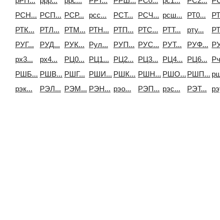
рРП...
ррр...
ррс...
РРТ...
РРШ...
РС0...
рс1...
РС2...
РС
РСН...
РСП...
РСР...
рсс...
РСТ...
РСЧ...
рсш...
РТ0...
РТ
РТК...
РТЛ...
РТМ...
РТН...
РТП...
РТС...
РТТ...
рту...
РТ
РУГ...
РУД...
РУК...
Рул...
РУП...
РУС...
РУТ...
РУФ...
РУ
рх3...
рх4...
РЦ0...
РЦ1...
РЦ2...
РЦ3...
РЦ4...
РЦ6...
Рч
РШБ...
РШВ...
РШГ...
РШИ...
РШК...
РШН...
РШО...
РШП...
рш
рэк...
РЭЛ...
РЭМ...
РЭН...
рэо...
РЭП...
рэс...
РЭТ...
рэ