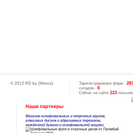
© 2012 RD.by (Минск)
28
Зарегистрировано фирм -
6
складов -
223
Сейчас на сайте
пользова
Наши партнеры
Магазин шлифовальных и отрезных кругов,
алмазных дисков и абразивных порошков,
наждачной бумаги и шлифовальной шкурки