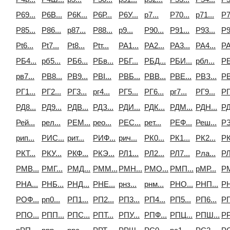
Р69...
Р6В...
Р6К...
Р6Р...
Р6У...
р7...
Р70...
р71...
Р7
Р85...
Р86...
р87...
Р88...
р9...
Р90...
Р91...
Р93...
Р9
Рt6...
Рt7...
Рt8...
Рtт...
РА1...
РА2...
РА3...
РА4...
РА
РБ4...
рб5...
РБ6...
РБв...
РБГ...
РБД...
РБИ...
рбл...
РБ
рв7...
РВ8...
РВ9...
РВI...
РВБ...
РВВ...
РВЕ...
РВЗ...
РВ
РГ1...
РГ2...
РГ3...
рг4...
РГ5...
РГ6...
рг7...
РГ9...
РГ
РД8...
РД9...
РДВ...
РДЗ...
РДИ...
РДК...
РДМ...
РДН...
РД
Рей...
рел...
РЕМ...
рео...
РЕС...
рет...
РЕФ...
Реш...
РЗ
рип...
РИС...
рит...
РИФ...
рич...
РК0...
РК1...
РК2...
РК
РКТ...
РКУ...
РКФ...
РКЭ...
РЛ1...
РЛ2...
РЛ7...
Рла...
РЛ
РМВ...
РМГ...
РМД...
РММ...
РМН...
РМО...
РМП...
рМР...
РМ
РНА...
РНБ...
РНД...
РНЕ...
рнз...
рнм...
РНО...
РНП...
РН
РОФ...
рп0...
РП1...
РП2...
РП3...
РП4...
РП5...
РП6...
РП
РПО...
РПП...
РПС...
РПТ...
РПУ...
РПФ...
РПЦ...
РПШ...
РР