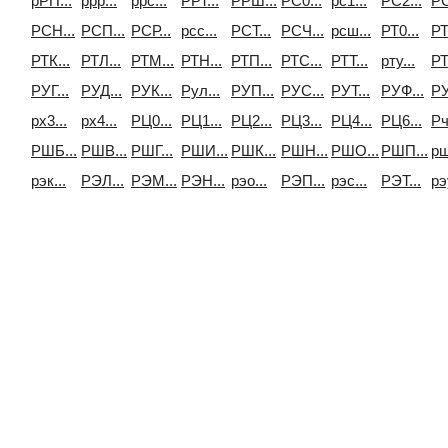
рРП...
ррр...
ррс...
РРТ...
РРШ...
РС0...
рс1...
РС2...
РС
РСН...
РСП...
РСР...
рсс...
РСТ...
РСЧ...
рсш...
РТ0...
РТ
РТК...
РТЛ...
РТМ...
РТН...
РТП...
РТС...
РТТ...
рту...
РТ
РУГ...
РУД...
РУК...
Рул...
РУП...
РУС...
РУТ...
РУФ...
РУ
рх3...
рх4...
РЦ0...
РЦ1...
РЦ2...
РЦ3...
РЦ4...
РЦ6...
Рч
РШБ...
РШВ...
РШГ...
РШИ...
РШК...
РШН...
РШО...
РШП...
рш
рэк...
РЭЛ...
РЭМ...
РЭН...
рэо...
РЭП...
рэс...
РЭТ...
рэ